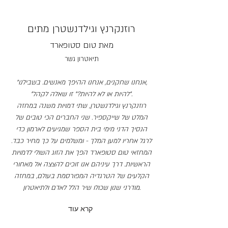
רוזנקרנץ וגילדנשטרן מתים
מאת טום סטופארד
תיאטרון גשר
"אנחנו שחקנים, אנחנו ההיפך מאנשים. בשבילנו,
"להיות או לא להיות?" זו שאלה לקהל".
רוזנקרנץ וגילדנשטרן, שתי דמויות משנה במחזה
המלט של שייקספיר. שני החברים הכי טובים של
הנסיך הדני מימי בית הספר שמגיעים לארמון כדי
לרגל אחריו למען המלך - ומשלמים על כך מחיר כבד.
המחזאי
טום סטופארד הפך את הזוג השולי לדמויות
הראשיות. דרך עיניהם אנו זוכים להצצה אל מאחורי
הקלעים של הטרגדיה המפורסמת בעולם, במחזה
מודרני שנון שכולו שיר הלל לאדם ולתיאטרון.
קרא עוד