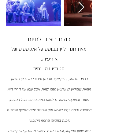
כולם רוצים לחיות
מאת חנוך לוין מבוסס על אלקסטיס של
אוריפידס
סטודיו ניסן נתיב
בכפר
מרוחק
, רוזן צעיר ונהנתן נפגש בחדרו עם מלאך
המוות שמודיע לו שהגיע הזמן למות. אבל שמו של הרוזן הוא
פוזנה, ובפנקס המיועדים למוות כתוב פוזנה. בשל הטעות,
הספירה נדחת: עליו למצוא תוך שלושה ימים מחליף שיסכים
למות במקומו מרצונו החופשי.
כשהשעון מתקתק והחבל סביב צווארו מתהדק, הרוזן מגלה