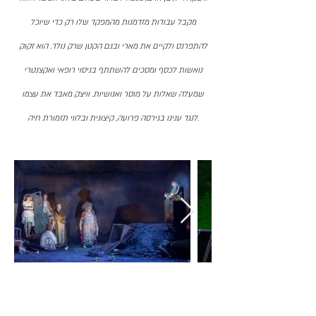
מקבל עבודות מזדמנות מהמפקד שלו רק כדי שיוכל
להתפרנס ולקיים את מארי ובנם הקטן שרק נולד. הוא זקוק
נואשות לכסף ומסכים להשתתף בניסוי רופאי ואקצנטרי
שמעלה שאלות על מוסר ואנושיות. וויצק מאבד את עצמו
לנגד ענינו בגירסה פרועה, קיצונית ובלווי תזמורת חיה.