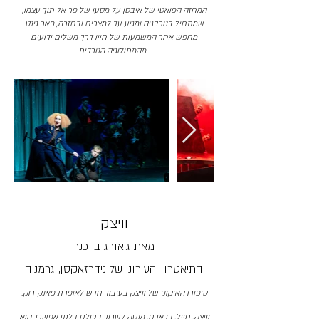
המחזה הפואטי של איבסן על מסעו של פר אל תוך עצמו,
שמתחיל בנורבגיה ומגיע עד למצרים ובחזרה, פאר גינט
מחפש אחר המשמעות של חייו דרך משלים ידועים
מהמתולוגיה הנורדית.
וויצק
מאת
גיאורג ביוכנר
התיאטרון העירוני של נידרזאקסן, גרמניה
סיפורו האיקוני של וויצק בעיבוד חדש לאופרת פאנק-רוק.
וויצק, חייל, בן אדם, מנסה לשרוד בעולם בלתי אפשרי. הוא