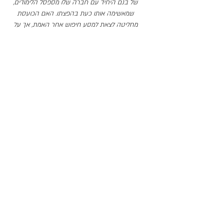
של בנם היחיד עם חברה שלו מספסל הלימודים,
שמאשימה אותו כעת בהפצתו. האם הכועסת
מחליטה לצאת למסע חיפוש אחר האמת, אך על
הדרך חושפת סדקים בדמותו של בנה, בזוגיות שלה
ובעצמה. דרמת מתח מודרנית שמעלה את השאלות
הבוערות לכולנו: כמה רחוק נלך כדי להגן על ילדינו?
ואיך מתמודדים עם עולם דיגיטלי שמחלחל לכולנו
ועלול לצאת משליטה.
שיטת גרונהולם
מאת ג'ורדי גלחסרן
תיאטרון באר שבע