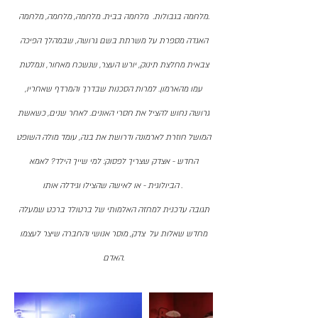
מלחמה בבית. מלחמה, מלחמה, מלחמה.
מלחמה בגבולות.
האגדה מספרת על משרתת בשם גרושה, שבמהלך הפיכה
צבאית מחלצת תינוק, יורש העצר, שנשכח מאחור, ונמלטת
עמו מהארמון. למרות הסכנות שבדרך והמרדף שאחריו,
גרושה נחוש להציל את חסרי האונים. לאחר שנים, כשאשת
המושל חוזרת לארמונה ודרושת את בנה, עומד מולה השופט
החדש - אצדק שצריך לפסוק: למי שייך הילד? לאמא
הביולוגית - או לאישה שהצילו וגידלה אותו .
תגובה עדכנית למחזה האלמותי של ברטולד ברכט שמעלה
מחדש שאלות על צדק, מוסר אנושי והחברה שיצר לעצמו
האדם.