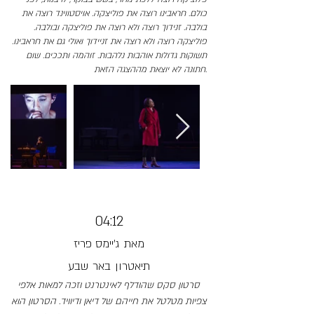
כולם. חראבינו רוצה את פוליצקה. אויסטווינד רוצה את
בולבה. זנידוך רוצה ולא רוצה את פוליצקה ובולבה.
פוליצקה רוצה ולא רוצה את זניידוך ואולי גם את חראבינו.
תשוקות גדולות אוהבות נלהבות. זוהמה ותככים. שום
חתונה לא יוצאת מההצגה הזאת.
04:12
מאת
ג'יימס פריז
תיאטרון
באר
שבע
סרטון סקס שהודלף לאינטרנט וזכה למאות אלפי
צפיות מטלטל את חייהם של דיאן ודיוויד. הסרטון הוא